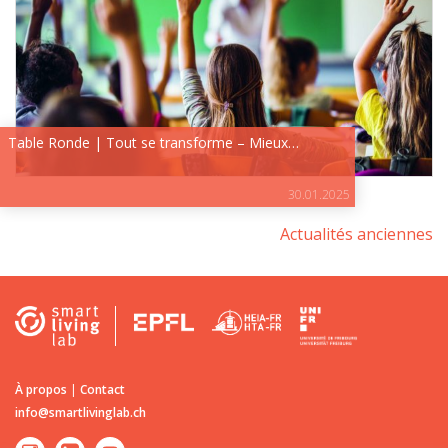
Table Ronde | Tout se transforme – Mieux…
30.01.2025
Actualités anciennes
À propos
|
Contact
info@smartlivinglab.ch