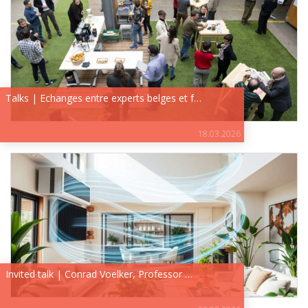
Talks | Echanges entre experts belges et f…
18.03.2026
Invited talk | Conrad Voelker, Professor …