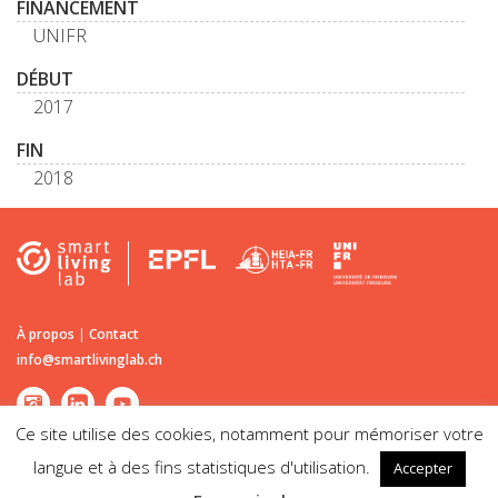
FINANCEMENT
UNIFR
DÉBUT
2017
FIN
2018
À propos
|
Contact
info@smartlivinglab.ch
Ce site utilise des cookies, notamment pour mémoriser votre
langue et à des fins statistiques d'utilisation.
Accepter
©2026
Smart Living Lab
| Passage du Cardinal 13B CH-1700 Fribourg |