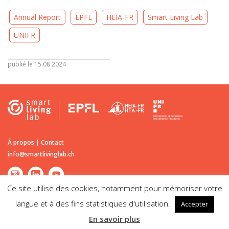
Annual Report
EPFL
HEIA-FR
Smart Living Lab
UNIFR
publié le 15.08.2024
À propos
|
Contact
info@smartlivinglab.ch
Ce site utilise des cookies, notamment pour mémoriser votre
langue et à des fins statistiques d'utilisation.
Accepter
©2026
Smart Living Lab
| Passage du Cardinal 13B CH-1700 Fribourg |
En savoir plus
Mentions légales | Impressum