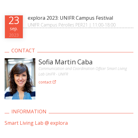
23
explora 2023: UNIFR Campus Festival
UNIFR Campus Pérolles PER21 | 11:00-18:00
sep.
2023
CONTACT
Sofia Martin Caba
Communication and Coordination Officer Smart Living
Lab UniFR - UNIFR
contact
INFORMATION
Smart Living Lab @ explora