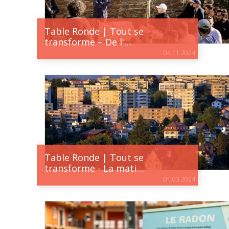
Table Ronde | Tout se
transforme – De l'…
04.11.2024
Table Ronde | Tout se
transforme - La mati…
01.03.2024