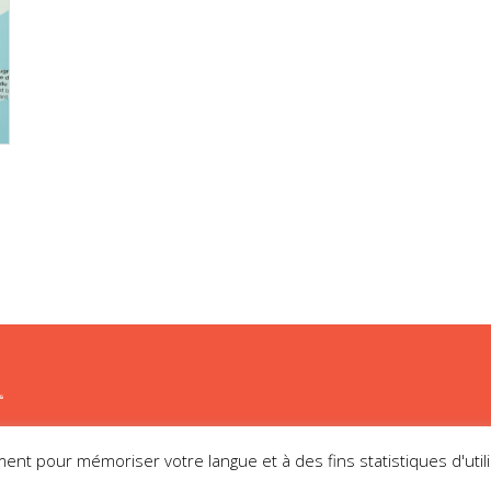
ment pour mémoriser votre langue et à des fins statistiques d'util
laimer | Legal notice