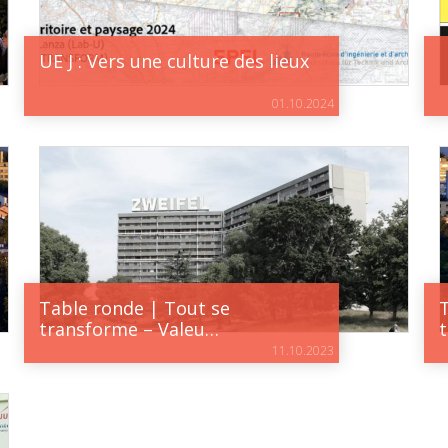
UE J : Vers une culture des lieux
01.10.2024
Table ronde | Tout se
transforme – Valeu…
11.10.2023