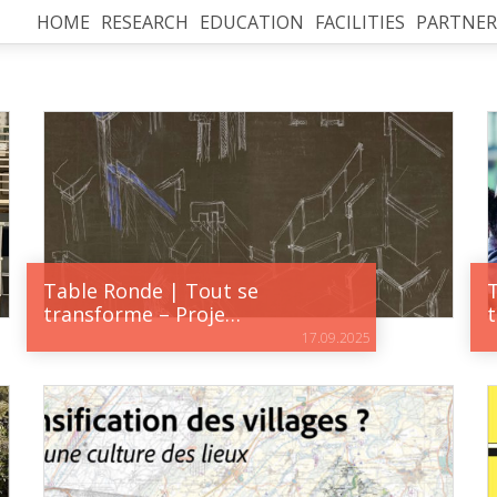
HOME
RESEARCH
EDUCATION
FACILITIES
PARTNER
Table Ronde | Tout se
transforme – Proje…
17.09.2025