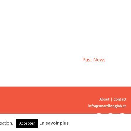
Past News
About
|
Contact
info@smartlivinglab.ch
isation.
En savoir plus
Accepter