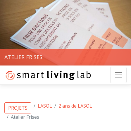
ATELIER FRISES
LASOL
2 ans de LASOL
PROJETS
Atelier Frises