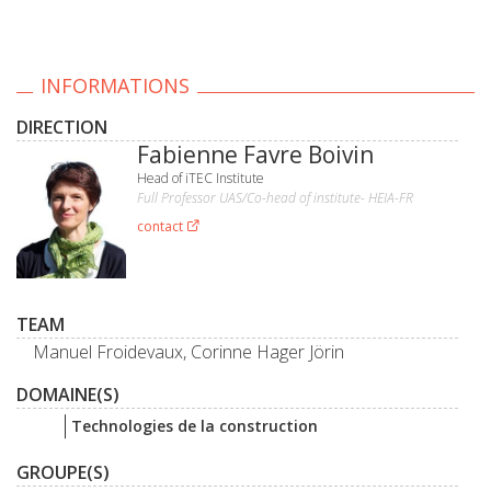
INFORMATIONS
DIRECTION
Fabienne Favre Boivin
Head of iTEC Institute
Full Professor UAS/Co-head of institute- HEIA-FR
contact
TEAM
Manuel Froidevaux, Corinne Hager Jörin
DOMAINE(S)
Technologies de la construction
GROUPE(S)