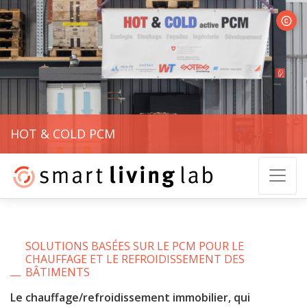
Hot & 
HOT & COLD PCM
SOLUTIONS BASÉES SUR LE PCM POUR LE
CHAUFFAGE ET LE REFROIDISSEMENT DES
BÂTIMENTS
Le chauffage/refroidissement immobilier, qui