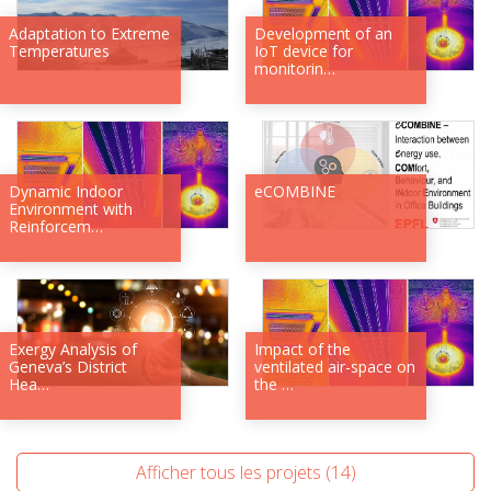
Adaptation to Extreme
Development of an
Temperatures
IoT device for
monitorin…
Dynamic Indoor
eCOMBINE
Environment with
Reinforcem…
Exergy Analysis of
Impact of the
Geneva’s District
ventilated air-space on
Hea…
the …
Afficher tous les projets (14)