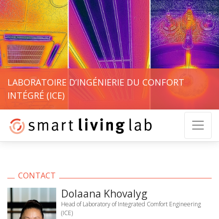
LABORATOIRE D’INGÉNIERIE DU CONFORT
INTÉGRÉ (ICE)
CONTACT
Dolaana Khovalyg
Head of Laboratory of Integrated Comfort Engineering
(ICE)