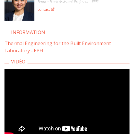
Tenure Track Assistant Professor - EPFL
contact
INFORMATION
Thermal Engineering for the Built Environment
Laboratory ‐ EPFL
VIDÉO