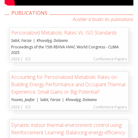
PUBLICATIONS
Accéder à toutes les publications
Personalized Metabolic Rates Vs. ISO Standards
Sabit, Fariza
Khovalyg, Dolaana
Proceedings of the 15th REHVA HVAC World Congress - CLIMA
2025
2026 |
ICE
Conference Papers
Accounting for Personalized Metabolic Rates on
Building Energy Performance and Occupant Thermal
Experience: Small Gains or Big Potential?
Younes, Jaafar
Sabit, Fariza
Khovalyg, Dolaana
2026 |
ICE
Conference Papers
Dynamic indoor thermal environment control using
Reinforcement Learning: Balancing energy efficiency