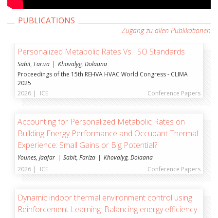
PUBLICATIONS
Zugang zu allen Publikationen
Personalized Metabolic Rates Vs. ISO Standards
Sabit, Fariza
Khovalyg, Dolaana
Proceedings of the 15th REHVA HVAC World Congress - CLIMA
2025
2026 |
ICE
Conference Papers
Accounting for Personalized Metabolic Rates on
Building Energy Performance and Occupant Thermal
Experience: Small Gains or Big Potential?
Younes, Jaafar
Sabit, Fariza
Khovalyg, Dolaana
2026 |
ICE
Conference Papers
Dynamic indoor thermal environment control using
Reinforcement Learning: Balancing energy efficiency