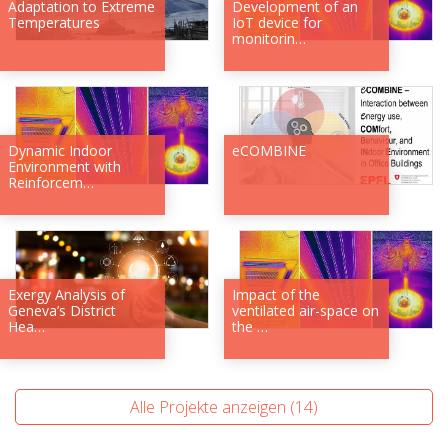
Adaptation to Extreme
Development of an
Temperatures
IoT device for
monitorin…
Dynamic Indoor
eCOMBINE
Environment with
Reinforcem…
Exergy Analysis of
Impact of the
Geneva’s District
ventilated air-space on
Hea…
the …
Alle Projekte anzeigen (14)