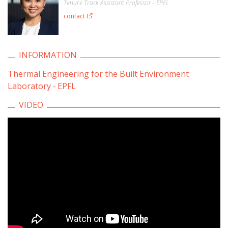
Tenure Track Assistant Professor - EPFL
contact
INFORMATION
Thermal Engineering for the Built Environment
Laboratory ‐ EPFL
VIDEO