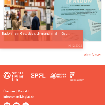
Radon - ein Gas, das sich manchmal in Geb…
16.12.2022
Alte News
Über uns
|
Kontakt
info@smartlivinglab.ch