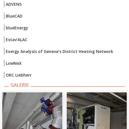
ADVENS
BlueCAD
blueEnergy
Estav’ALAC
Exergy Analysis of Geneva’s District Heating Network
LowNeX
ORC Liebherr
GALERIE