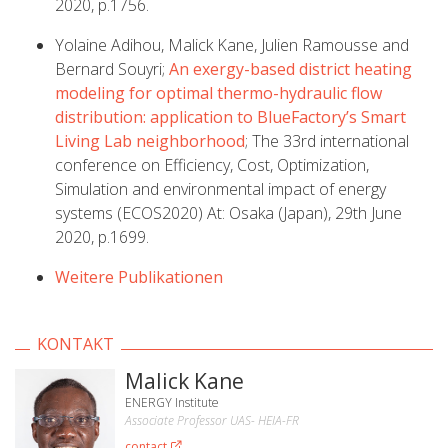
2020, p.1756.
Yolaine Adihou, Malick Kane, Julien Ramousse and
Bernard Souyri;
An exergy-based district heating
modeling for optimal thermo-hydraulic flow
distribution: application to BlueFactory’s Smart
Living Lab neighborhood
; The 33rd international
conference on Efficiency, Cost, Optimization,
Simulation and environmental impact of energy
systems (ECOS2020) At: Osaka (Japan), 29th June
2020, p.1699.
Weitere Publikationen
KONTAKT
Malick Kane
ENERGY Institute
Associate Professor UAS- HEIA-FR
contact