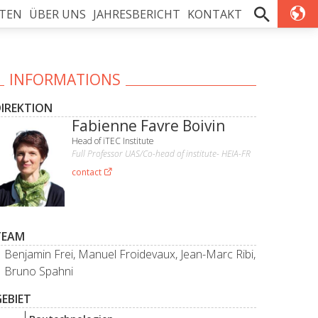
TEN
ÜBER UNS
JAHRESBERICHT
KONTAKT
INFORMATIONS
DIREKTION
Fabienne Favre Boivin
Head of iTEC Institute
Full Professor UAS/Co-head of institute- HEIA-FR
contact
TEAM
Benjamin Frei, Manuel Froidevaux, Jean-Marc Ribi,
Bruno Spahni
EBIET