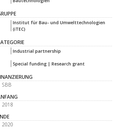
Bautechnologien
GRUPPE
Institut für Bau- und Umwelttechnologien
(iTEC)
KATEGORIE
Industrial partnership
Special funding | Research grant
FINANZIERUNG
SBB
ANFANG
2018
ENDE
2020