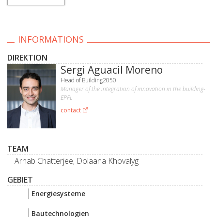
INFORMATIONS
DIREKTION
Sergi Aguacil Moreno
Head of Building2050
Manager of the integration of innovation in the building-
EPFL
contact
TEAM
Arnab Chatterjee, Dolaana Khovalyg
GEBIET
Energiesysteme
Bautechnologien