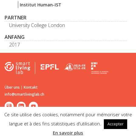
Institut Human-IST
PARTNER
University College London
ANFANG
2017
Über uns
|
Kontakt
info@smartlivinglab.ch
Ce site utilise des cookies, notamment pour mémoriser votre
langue et à des fins statistiques d'utilisation.
Accepter
©2026
Smart Living Lab
| Passage du Cardinal 13B CH-1700 Fribourg |
En savoir plus
Rechtliche Hinweise | Impressum