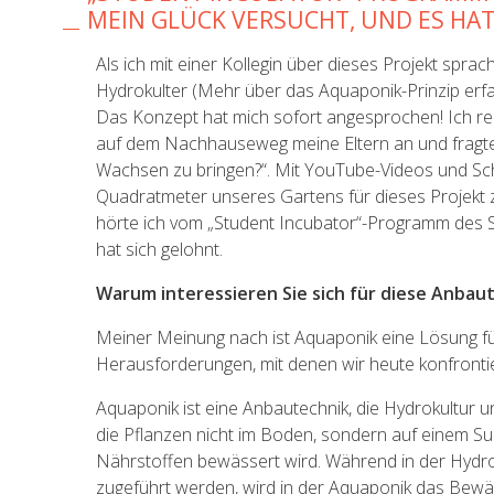
MEIN GLÜCK VERSUCHT, UND ES HAT
Als ich mit einer Kollegin über dieses Projekt sprac
Hydrokulter (Mehr über das Aquaponik-Prinzip erfah
Das Konzept hat mich sofort angesprochen! Ich rec
auf dem Nachhauseweg meine Eltern an und fragte 
Wachsen zu bringen?“. Mit YouTube-Videos und Sc
Quadratmeter unseres Gartens für dieses Projekt 
hörte ich vom „Student Incubator“-Programm des S
hat sich gelohnt.
Warum interessieren Sie sich für diese Anbau
Meiner Meinung nach ist Aquaponik eine Lösung f
Herausforderungen, mit denen wir heute konfrontier
Aquaponik ist eine Anbautechnik, die Hydrokultur u
die Pflanzen nicht im Boden, sondern auf einem S
Nährstoffen bewässert wird. Während in der Hydro
zugeführt werden, wird in der Aquaponik das Bew