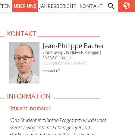
FTEN
ÜBER UNS
JAHRESBERICHT
KONTAKT
KONTAKT
Jean-Philippe Bacher
Smart Living Lab HEIA-FR Manager |
ENERGY Institute
Full Professor UAS- HEIA-FR
contact
INFORMATION
Student Incubator
"
Das Student Incubator-Programm wurde vom
Smart Living Lab ins Leben gerufen, um
Studierenden dabei zu helfen, ihr eigenes