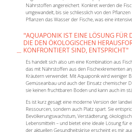
Nährstoffen angereichert. Konkret werden die Fis
umgewandelt, bis sie schliesslich von den Pflanze
Pflanzen das Wasser der Fische, was eine intensive
"AQUAPONIK IST EINE LÖSUNG FÜR
DIE DEN ÖKOLOGISCHEN HERAUSFO
KONFRONTIERT SIND, ENTSPRICHT"
Es handelt sich also um eine Kombination aus Fis
das mit Nährstoffen aus den Fischexkrementen ang
Kräutern verwendet. Mit Aquaponik wird weniger B
Gemüseanbau und auch der Einsatz chemischer Dü
sie keinen fruchtbaren Boden und kann auch im s
Es ist kurz gesagt eine moderne Version der landwir
Ressourcen, sondern auch Platz spart. Sie entspri
Bevölkerungswachstum, Verstädterung, ökologische 
Lebensmitteln ­– und bietet eine ideale Lösung für 
der aktuellen Gesundheitskrise erscheint es mir au