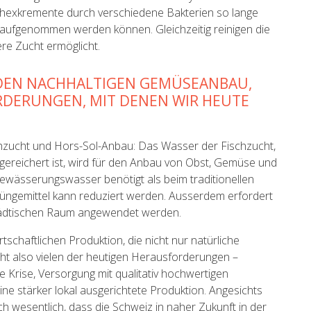
chexkremente durch verschiedene Bakterien so lange
n aufgenommen werden können. Gleichzeitig reinigen die
re Zucht ermöglicht.
 DEN NACHHALTIGEN GEMÜSEANBAU,
RDERUNGEN, MIT DENEN WIR HEUTE
chzucht und Hors-Sol-Anbau: Das Wasser der Fischzucht,
ereichert ist, wird für den Anbau von Obst, Gemüse und
ewässerungswasser benötigt als beim traditionellen
ngemittel kann reduziert werden. Ausserdem erfordert
tädtischen Raum angewendet werden.
tschaftlichen Produktion, die nicht nur natürliche
cht also vielen der heutigen Herausforderungen –
Krise, Versorgung mit qualitativ hochwertigen
eine stärker lokal ausgerichtete Produktion. Angesichts
ch wesentlich, dass die Schweiz in naher Zukunft in der