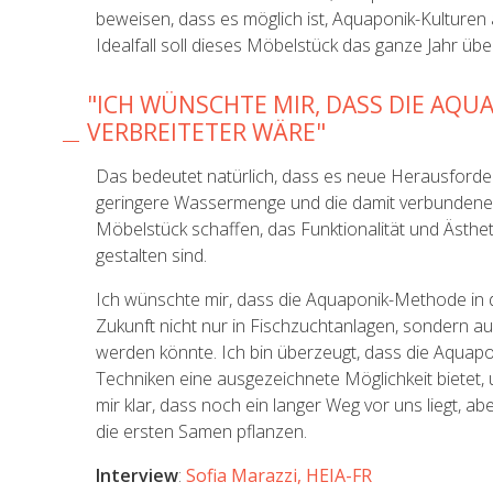
beweisen, dass es möglich ist, Aquaponik-Kultur
Idealfall soll dieses Möbelstück das ganze Jahr ü
"ICH WÜNSCHTE MIR, DASS DIE AQU
VERBREITETER WÄRE"
Das bedeutet natürlich, dass es neue Herausforderun
geringere Wassermenge und die damit verbundene 
Möbelstück schaffen, das Funktionalität und Ästhet
gestalten sind.
Ich wünschte mir, dass die Aquaponik-Methode in de
Zukunft nicht nur in Fischzuchtanlagen, sonder
werden könnte. Ich bin überzeugt, dass die Aquapo
Techniken eine ausgezeichnete Möglichkeit bietet,
mir klar, dass noch ein langer Weg vor uns liegt, ab
die ersten Samen pflanzen.
Interview
:
Sofia Marazzi, HEIA-FR