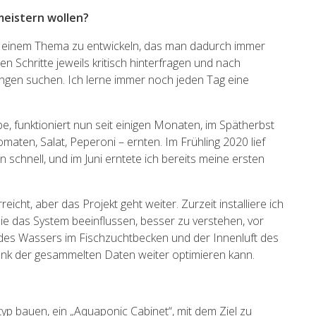
meistern wollen?
u einem Thema zu entwickeln, das man dadurch immer
 Schritte jeweils kritisch hinterfragen und nach
gen suchen. Ich lerne immer noch jeden Tag eine
, funktioniert nun seit einigen Monaten, im Spätherbst
aten, Salat, Peperoni – ernten. Im Frühling 2020 lief
schnell, und im Juni erntete ich bereits meine ersten
rreicht, aber das Projekt geht weiter. Zurzeit installiere ich
 das System beeinflussen, besser zu verstehen, vor
des Wassers im Fischzuchtbecken und der Innenluft des
nk der gesammelten Daten weiter optimieren kann.
p bauen, ein „Aquaponic Cabinet“, mit dem Ziel zu