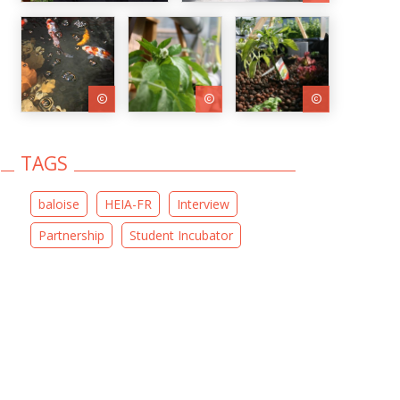
TAGS
baloise
HEIA-FR
Interview
Partnership
Student Incubator