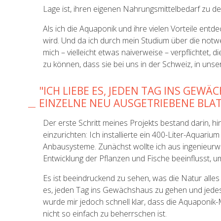
Lage ist, ihren eigenen Nahrungsmittelbedarf zu de
Als ich die Aquaponik und ihre vielen Vorteile entdec
wird. Und da ich durch mein Studium über die notwe
mich – vielleicht etwas naiverweise – verpflichtet,
zu können, dass sie bei uns in der Schweiz, in u
"ICH LIEBE ES, JEDEN TAG INS GEW
EINZELNE NEU AUSGETRIEBENE BLA
Der erste Schritt meines Projekts bestand darin, 
einzurichten: Ich installierte ein 400-Liter-Aquari
Anbausysteme. Zunächst wollte ich aus ingenieurwi
Entwicklung der Pflanzen und Fische beeinflusst, 
Es ist beeindruckend zu sehen, was die Natur alles 
es, jeden Tag ins Gewächshaus zu gehen und jedes
wurde mir jedoch schnell klar, dass die Aquaponik-
nicht so einfach zu beherrschen ist.