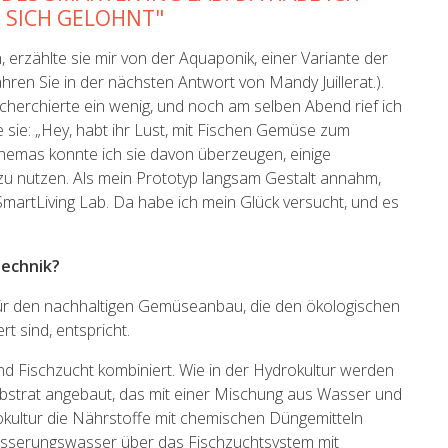
 SICH GELOHNT"
h, erzählte sie mir von der Aquaponik, einer Variante der
ren Sie in der nächsten Antwort von Mandy Juillerat.).
herchierte ein wenig, und noch am selben Abend rief ich
sie: „Hey, habt ihr Lust, mit Fischen Gemüse zum
hemas konnte ich sie davon überzeugen, einige
zu nutzen. Als mein Prototyp langsam Gestalt annahm,
martLiving Lab. Da habe ich mein Glück versucht, und es
technik?
ür den nachhaltigen Gemüseanbau, die den ökologischen
t sind, entspricht.
nd Fischzucht kombiniert. Wie in der Hydrokultur werden
ubstrat angebaut, das mit einer Mischung aus Wasser und
kultur die Nährstoffe mit chemischen Düngemitteln
ässerungswasser über das Fischzuchtsystem mit