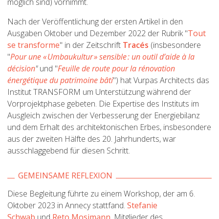
möglich sind) vornimmt.
Nach der Veröffentlichung der ersten Artikel in den
Ausgaben Oktober und Dezember 2022 der Rubrik "
Tout
se transforme
" in der Zeitschrift
Tracés
(insbesondere
"
Pour une « Umbaukultur » sensible : un outil d’aide à la
décision
"
und "
Feuille de route pour la rénovation
énergétique du patrimoine bâti
") hat Vurpas Architects das
Institut TRANSFORM um Unterstützung während der
Vorprojektphase gebeten. Die Expertise des Instituts im
Ausgleich zwischen der Verbesserung der Energiebilanz
und dem Erhalt des architektonischen Erbes, insbesondere
aus der zweiten Hälfte des 20. Jahrhunderts, war
ausschlaggebend für diesen Schritt.
GEMEINSAME REFLEXION
Diese Begleitung führte zu einem Workshop, der am 6.
Oktober 2023 in Annecy stattfand.
Stefanie
Schwab
und
Reto Mosimann
, Mitglieder des