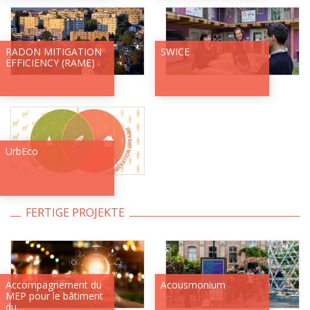
RADON MITIGATION
SWICE
EFFICIENCY (RAME)
UrbEco
FERTIGE PROJEKTE
Accompagnement du
Acousmonium
MEP pour le bâtiment
du…