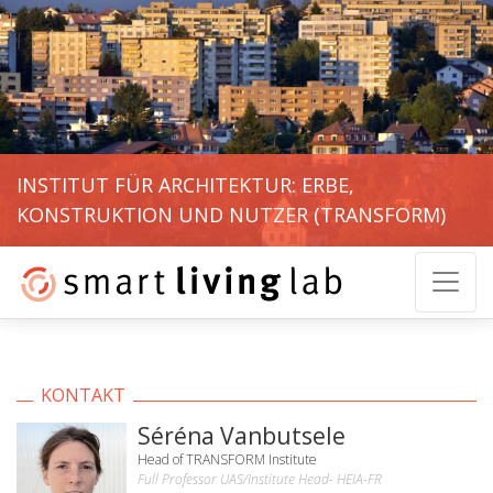
INSTITUT FÜR ARCHITEKTUR: ERBE,
KONSTRUKTION UND NUTZER (TRANSFORM)
KONTAKT
Séréna Vanbutsele
Head of TRANSFORM Institute
Full Professor UAS/Institute Head- HEIA-FR