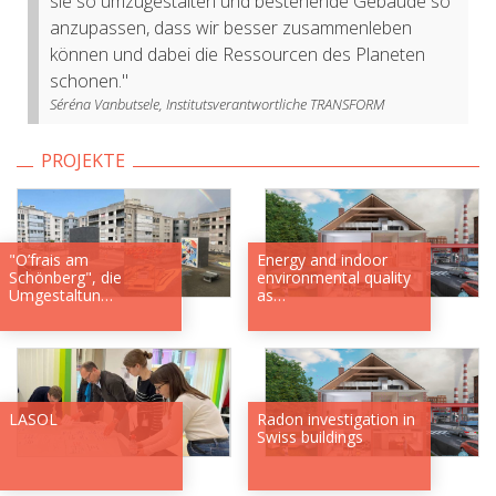
sie so umzugestalten und bestehende Gebäude so
anzupassen, dass wir besser zusammenleben
können und dabei die Ressourcen des Planeten
schonen."
Séréna Vanbutsele, Institutsverantwortliche TRANSFORM
PROJEKTE
"O’frais am
Energy and indoor
Schönberg", die
environmental quality
Umgestaltun…
as…
LASOL
Radon investigation in
Swiss buildings