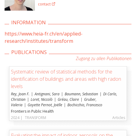
contact
INFORMATION
https://www.heia-fr.ch/en/applied-
research/institutes/transform
PUBLICATIONS
Zugang zu allen Publikationen
Systematic review of statistical methods for the
identification of buildings and areas with high radon
levels
Rey, Joan F.
Antignani, Sara
Baumann, Sebastian
Di Carlo,
Christian
Loret, Niccolò
Gréau, Claire
Gruber,
Valeria
Goyette Pernot, Joëlle
Bochicchio, Francesco
Frontiers in Public Health
2024 |
TRANSFORM
Articles
Evaluating the impact of indoor aerosols on the