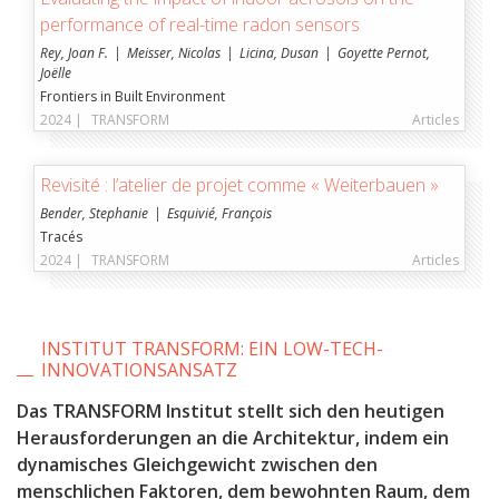
performance of real-time radon sensors
Rey, Joan F.
Meisser, Nicolas
Licina, Dusan
Goyette Pernot,
Joëlle
Frontiers in Built Environment
2024 |
TRANSFORM
Articles
Revisité : l’atelier de projet comme « Weiterbauen »
Bender, Stephanie
Esquivié, François
Tracés
2024 |
TRANSFORM
Articles
INSTITUT TRANSFORM: EIN LOW-TECH-
INNOVATIONSANSATZ
Das
TRANSFORM Institut stellt sich den heutigen
Herausforderungen an die Architektur, indem ein
dynamisches Gleichgewicht zwischen den
menschlichen Faktoren, dem bewohnten Raum, dem